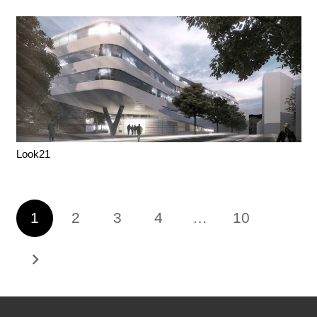
Look21
1
2
3
4
…
10